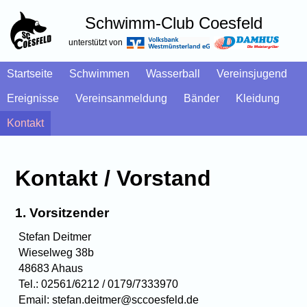
Schwimm-Club Coesfeld
unterstützt von
Startseite
Schwimmen
Wasserball
Vereinsjugend
Ereignisse
Vereinsanmeldung
Bänder
Kleidung
Kontakt
Kontakt / Vorstand
1. Vorsitzender
Stefan Deitmer
Wieselweg 38b
48683 Ahaus
Tel.: 02561/6212 / 0179/7333970
Email: stefan.deitmer@sccoesfeld.de