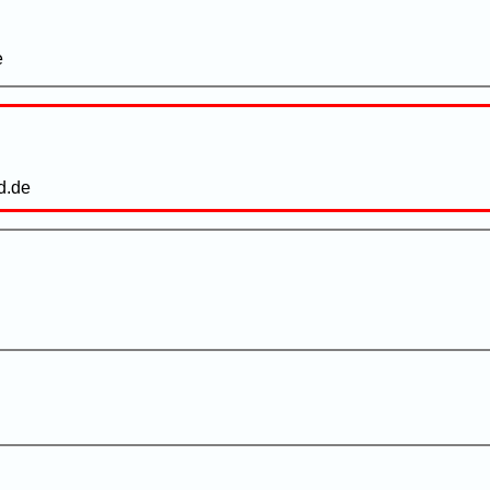
e
d.de