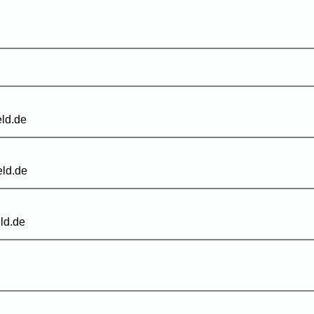
ld.de
eld.de
ld.de