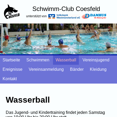
Schwimm-Club Coesfeld
unterstützt von
Startseite
Schwimmen
Wasserball
Vereinsjugend
Ereignisse
Vereinsanmeldung
Bänder
Kleidung
Kontakt
Wasserball
Das Jugend- und Kindertraining findet jeden Samstag